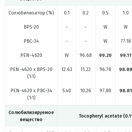
Солюбилизатор (%)
0.1
0.2
0.5
1.0
BPS-20
-
-
W
W
PBC-34
-
-
W
77.18
PEN-4620
W
96.68
99.20
99.11
PEN-4620 x BPS-20
12.63
11.22
96.78
98.8
(1:1)
PEN-4620 x PBC-34
5.40
10.26
97.80
98.81
(1:1)
Солюбилизируемое
Tocopheryl acetate (0.
вещество