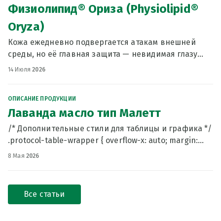
Физиолипид® Ориза (Physiolipid®
Oryza)
Кожа ежедневно подвергается атакам внешней
среды, но её главная защита — невидимая глазу
гидролипидная мантия. Жирнокислотный состав
14 Июля
2026
эпидермальных липидов кожи во многом схож с
состав
ОПИСАНИЕ ПРОДУКЦИИ
Лаванда масло тип Малетт
/* Дополнительные стили для таблицы и графика */
.protocol-table-wrapper { overflow-x: auto; margin:
1.5rem 0; border-radius: 0.75rem;
8 Мая
2026
Все статьи