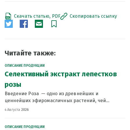
Скачать статью, PDF
Скопировать ссылку
Читайте также:
ОПИСАНИЕ ПРОДУКЦИИ
Селективный экстракт лепестков
розы
Введение Роза — одно из древнейших и
ценнейших эфиромасличных растений, чей
сложный аромат и ухаживающие свойства высоко
4 Августа
2026
ценятся в косметике. Традиционно для получения
розового масла использ
ОПИСАНИЕ ПРОДУКЦИИ