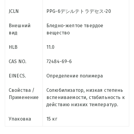
JCLN
PPG-6デシルテトラデセス-20
Внешний
Бледно-желтое твердое
вид
вещество
HLB
11.0
CAS NO.
72484-69-6
EINECS.
Определение полимера
Свойства /
Солюбилизатор, низкая степень
Применение
вспениваемости, стабильность к
действию низких температур.
Упаковка
15 кг