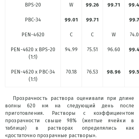
BPS-20
W
99.26
99.71
99.
PBC-34
99.01
99.71
99.
PEN-4620
C
C
W
74.0
PEN-4620 x BPS-20
94.99
75.51
96.60
99.
(1:1)
PEN-4620 x PBC-34
70.18
76.53
98.96
99.
(1:1)
Прозрачность раствора оценивали при длине
волны 620 нм на следующий день после
приготовления. Растворы с коэффициентом
прозрачности свыше 98% (желтые ячейки в
таблице) в растворах определялись как
«достаточно прозрачные растворы».