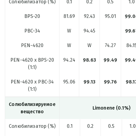
Солюбилизатор (%)
0.1
0.2
0.5
1.0
BPS-20
81.69
92.43
95.01
99.0
PBC-34
W
94.45
99.6
PEN-4620
W
W
74.27
84.1
PEN-4620 x BPS-20
94.24
98.63
99.49
99.4
(1:1)
PEN-4620 x PBC-34
95.06
99.13
99.76
98.1
(1:1)
Солюбилизируемое
Limonene (0.1%)
вещество
Солюбилизатор (%)
0.1
0.2
0.5
1.0