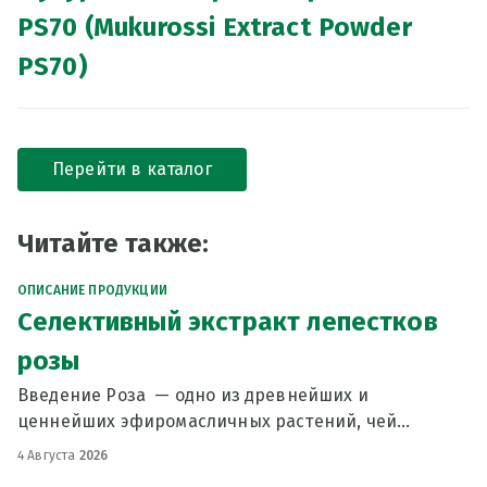
PS70 (Mukurossi Extract Powder
PS70)
Перейти в каталог
Читайте также:
ОПИСАНИЕ ПРОДУКЦИИ
Селективный экстракт лепестков
розы
Введение Роза — одно из древнейших и
ценнейших эфиромасличных растений, чей
сложный аромат и ухаживающие свойства высоко
4 Августа
2026
ценятся в косметике. Традиционно для получения