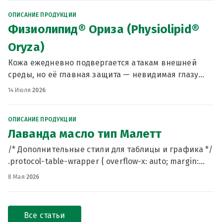
розового масла использ
ОПИСАНИЕ ПРОДУКЦИИ
Физиолипид® Ориза (Physiolipid®
Oryza)
Кожа ежедневно подвергается атакам внешней
среды, но её главная защита — невидимая глазу
гидролипидная мантия. Жирнокислотный состав
14 Июля
2026
эпидермальных липидов кожи во многом схож с
состав
ОПИСАНИЕ ПРОДУКЦИИ
Лаванда масло тип Малетт
/* Дополнительные стили для таблицы и графика */
.protocol-table-wrapper { overflow-x: auto; margin:
1.5rem 0; border-radius: 0.75rem;
8 Мая
2026
Все статьи