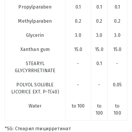
Propylparaben
0.1
0.1
0.1
Methylparaben
0.2
0.2
0.2
Glycerin
3.0
3.0
3.0
Xanthan gum
15.0
15.0
15.0
STEARYL
-
0.1
-
GLYCYRRHETINATE
POLYOL SOLUBLE
-
-
0.05
LICORICE EXT. P-T(40)
Water
to 100
to
to
100
100
*SG: Стеарил глицирретинат