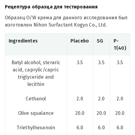
Рецептура образца для тестирования
Образец O/W крема для данного исследования был
изготовлен Nihon Surfactant Kogyo Co., Ltd.
Ingredientes
Placebo
SG
P-
T(40)
Batyl alcohol, steraric
3.5
3.5
3.5
acid, caprylic/capric
triglyceride and
lecithin
Cethanol
2.0
2.0
2.0
Olive squalance
20.0
20.0
20.0
Triethylhexanoin
6.0
6.0
6.0