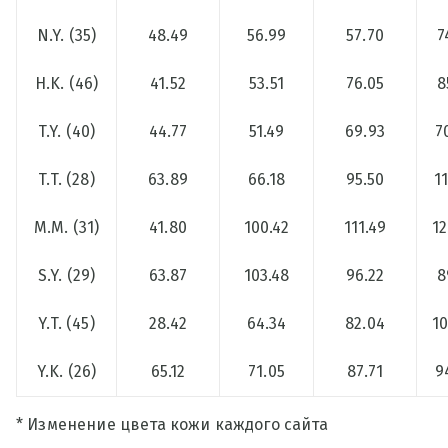
N.Y. (35)
48.49
56.99
57.70
7
H.K. (46)
41.52
53.51
76.05
8
T.Y. (40)
44.77
51.49
69.93
7
T.T. (28)
63.89
66.18
95.50
1
M.M. (31)
41.80
100.42
111.49
12
S.Y. (29)
63.87
103.48
96.22
8
Y.T. (45)
28.42
64.34
82.04
10
Y.K. (26)
65.12
71.05
87.71
9
* Изменение цвета кожи каждого сайта