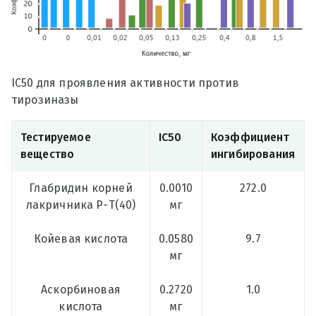
IC50 для проявления активности против
тирозиназы
Тестируемое
IC50
Коэффициент
вещество
ингибирования
Глабридин корней
0.0010
272.0
лакричника Р-Т(40)
мг
Койевая кислота
0.0580
9.7
мг
Аскорбиновая
0.2720
1.0
кислота
мг