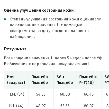
Оценка улучшения состояния кожи
Степень улучшения состояния кожи оценивали
на основании значения L. с помощью
колориметра на дату каждого планового
наблюдения.
Результат
Возвращение значения L. через 5 недель после УФ-
В облучения к первоначальному значению L.
Имя
Плацебо+
SG +
Плацебо+
SG
(возраст)
Плацебо
Плацебо
Р-Т(40)
PT
H.M. (34)
54.33
60.68
66.46
6
H.I. (44)
48.97
63.33
80.07
8