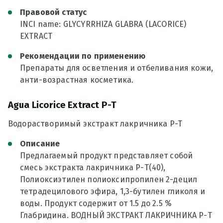
Правовой статус
INCI name: GLYCYRRHIZA GLABRA (LACORICE)
EXTRACT
Рекомендации по применению
Препараты для осветления и отбеливания кожи,
анти-возрастная косметика.
Agua Licorice Extract P-T
Водорастворимый экстракт лакричника P-T
Описание
Предлагаемый продукт представляет собой
смесь экстракта лакричника Р-Т(40),
Полиоксиэтилен полиоксипропилен 2-децил
тетрадецилового эфира, 1,3-бутилен гликоля и
воды. Продукт содержит от 1.5 до 2.5 %
Глабридина. ВОДНЫЙ ЭКСТРАКТ ЛАКРИЧНИКА Р-Т