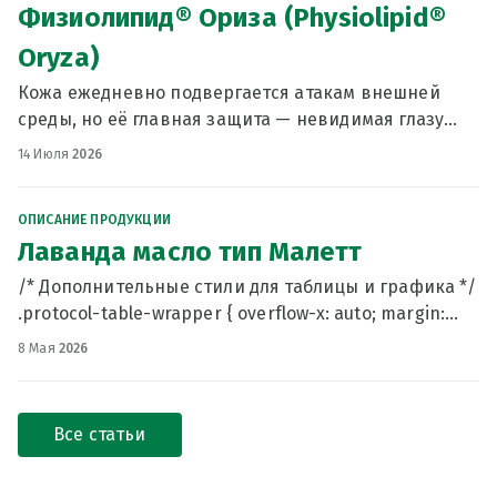
Физиолипид® Ориза (Physiolipid®
Oryza)
Кожа ежедневно подвергается атакам внешней
среды, но её главная защита — невидимая глазу
гидролипидная мантия. Жирнокислотный состав
14 Июля
2026
эпидермальных липидов кожи во многом схож с
состав
ОПИСАНИЕ ПРОДУКЦИИ
Лаванда масло тип Малетт
/* Дополнительные стили для таблицы и графика */
.protocol-table-wrapper { overflow-x: auto; margin:
1.5rem 0; border-radius: 0.75rem;
8 Мая
2026
Все статьи