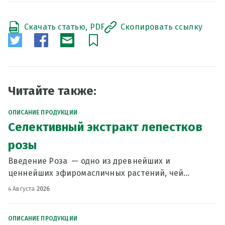
Скачать статью, PDF
Скопировать ссылку
Читайте также:
ОПИСАНИЕ ПРОДУКЦИИ
Селективный экстракт лепестков
розы
Введение Роза — одно из древнейших и
ценнейших эфиромасличных растений, чей
сложный аромат и ухаживающие свойства высоко
4 Августа
2026
ценятся в косметике. Традиционно для получения
розового масла использ
ОПИСАНИЕ ПРОДУКЦИИ