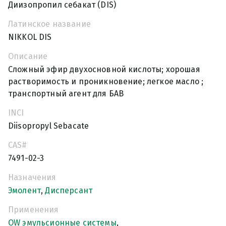
Диизопропил себакат (DIS)
Латинское название
NIKKOL DIS
Описание
Сложный эфир двухосновной кислоты; хорошая
растворимость и проникновение; легкое масло ;
транспортный агент для БАВ
INCI
Diisopropyl Sebacate
CAS#
7491-02-3
Назначения
Эмолент
,
Дисперсант
Применения
OW эмульсионные системы
,