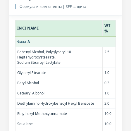
Формула и компоненты | SPF-защита
WT
INCI NAME
%
Фаза A
Behenyl Alcohol, Polyglyceryl-10
2.5
Heptahydroxystearate,
Sodium Stearoyl Lactylate
Glyceryl Stearate
1.0
Batyl Alcohol
0.3
Cetearyl Alcohol
1.0
Diethylamino Hydroxybenzoyl Hexyl Benzoate
2.0
Ethylhexyl Methoxycinnamate
10.0
Squalane
10.0