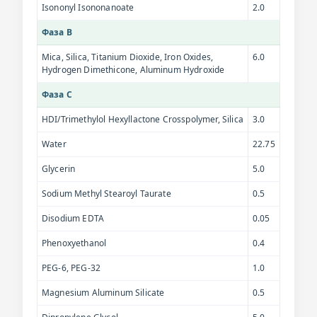
Isononyl Isononanoate
2.0
Фаза B
Mica, Silica, Titanium Dioxide, Iron Oxides,
6.0
Hydrogen Dimethicone, Aluminum Hydroxide
Фаза C
HDI/Trimethylol Hexyllactone Crosspolymer, Silica
3.0
Water
22.75
Glycerin
5.0
Sodium Methyl Stearoyl Taurate
0.5
Disodium EDTA
0.05
Phenoxyethanol
0.4
PEG-6, PEG-32
1.0
Magnesium Aluminum Silicate
0.5