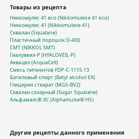
Товары из рецепта
Никкомулес 41 есо (Nikkomulese 41 eco)
Никкомулес 41 (Nikkomulese 41)
Сквалан (Squalane)
Пластичный порошок D-400
СМТ (NIKKOL SMT)
Гиалувеил-P (HYALOVEIL-P)
Аквацел (AcquaCell)
Смесь пигментов FDP-C-111S-13
Батиловый спирт (Batyl alcohol EX)
Глицерил стеарат (MGS-BV2)
Сквалан сахарный (Sugar Squalane)
Альфамалс® ХС (Alphamulse® HS)
Другие рецепты данного применения