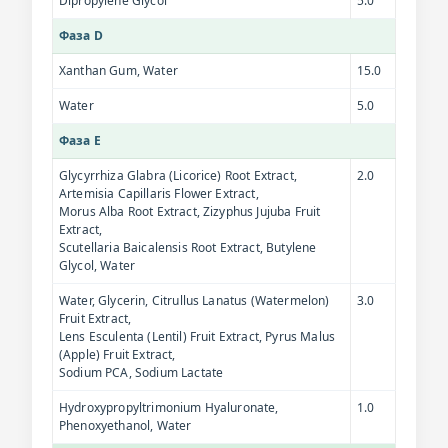
Dipropylene Glycol
5.0
Фаза D
Xanthan Gum, Water
15.0
Water
5.0
Фаза E
Glycyrrhiza Glabra (Licorice) Root Extract,
2.0
Artemisia Capillaris Flower Extract,
Morus Alba Root Extract, Zizyphus Jujuba Fruit
Extract,
Scutellaria Baicalensis Root Extract, Butylene
Glycol, Water
Water, Glycerin, Citrullus Lanatus (Watermelon)
3.0
Fruit Extract,
Lens Esculenta (Lentil) Fruit Extract, Pyrus Malus
(Apple) Fruit Extract,
Sodium PCA, Sodium Lactate
Hydroxypropyltrimonium Hyaluronate,
1.0
Phenoxyethanol, Water