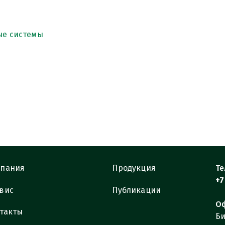
ые системы
пания
Продукция
Те
+7
вис
Публикации
Оф
такты
Би