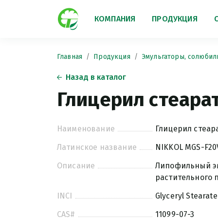
КОМПАНИЯ
ПРОДУКЦИЯ
Главная
Продукция
Эмульгаторы, солюбил
Назад в каталог
Глицерил стеара
Наименование
Глицерил стеар
Латинское название
NIKKOL MGS-F20
Описание
Липофильный эм
растительного 
INCI
Glyceryl Stearate
CAS#
11099-07-3