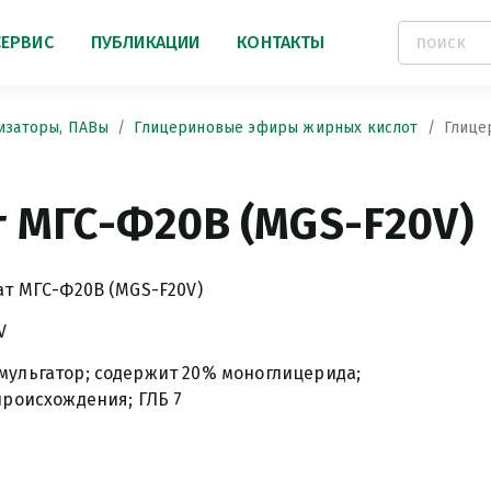
СЕРВИС
ПУБЛИКАЦИИ
КОНТАКТЫ
изаторы, ПАВы
Глицериновые эфиры жирных кислот
Глице
т МГС-Ф20В (MGS-F20V)
ат МГС-Ф20В (MGS-F20V)
V
ульгатор; содержит 20% моноглицерида;
происхождения; ГЛБ 7