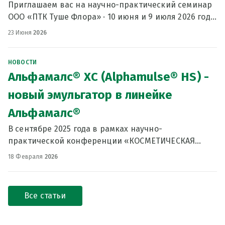
Приглашаем вас на научно-практический семинар
ООО «ПТК Туше Флора» · 10 июня и 9 июля 2026 года
· Москва Даты: 10 июня и 9 июля 2026 (среда) Время:
23 Июня
2026
11:00 – 16:00 (регистрация с 10:30)
НОВОСТИ
Альфамалс® ХС (Alphamulse® HS) -
новый эмульгатор в линейке
Альфамалс®
В сентябре 2025 года в рамках научно-
практической конференции «КОСМЕТИЧЕСКАЯ
ИНДУСТРИЯ: ВЗГЛЯД В БУДУЩЕЕ» нашей компанией
18 Февраля
2026
был представлен доклад «ALPHAMULSE HS – новый
класс эмульгаторов, сочетающ
Все статьи