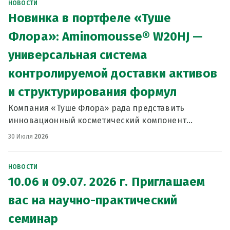
НОВОСТИ
Новинка в портфеле «Туше
Флора»: Aminomousse® W20HJ —
универсальная система
контролируемой доставки активов
и структурирования формул
Компания «Туше Флора» рада представить
инновационный косметический компонент
Aminomousse® W20HJ— уникальную разработку на
30 Июля
2026
основе гидролизованного масла жожоба и
аминокислоты аргинина.
НОВОСТИ
10.06 и 09.07. 2026 г. Приглашаем
вас на научно-практический
семинар