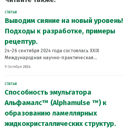
СТАТЬИ
Выводим сияние на новый уровень!
Подходы к разработке, примеры
рецептур.
24–26 сентября 2024 года состоялась XXIX
Международная научно-практическая
конференция «Косметическая индустрия: взгляд в
9 Октября
2024
будущее». Нашей компанией была представлена
концепция ухода «4
СТАТЬИ
Способность эмульгатора
Альфамалс™ (Alphamulse ™) к
образованию ламеллярных
жидкокристаллических структур.