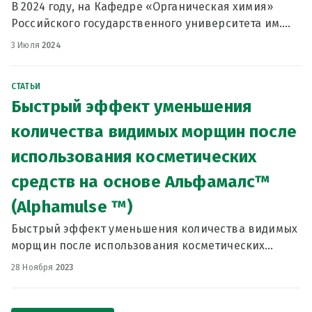
В 2024 году, на Кафедре «Органическая химия»
Российского государственного университета им.
А.Н. Косыгина было проведено исследование
3 Июля
2024
технологических характеристик эмульгатора
Альфамалс™ (Alph
СТАТЬИ
Быстрый эффект уменьшения
количества видимых морщин после
использования косметических
средств на основе Альфамалс™
(Alphamulse ™)
Быстрый эффект уменьшения количества видимых
морщин после использования косметических
средств на основе Альфамалс™ (Alphamulse ™), не
28 Ноября
2023
содержащих дополнительно каких-либо
биологически активных к