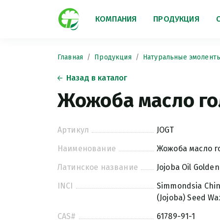
КОМПАНИЯ
ПРОДУКЦИЯ
Главная
Продукция
Натуральные эмолент
Назад в каталог
Жожоба масло г
Артикул
JOGT
Наименование
Жожоба масло г
Латинское название
Jojoba Oil Golden
INCI
Simmondsia Chine
(Jojoba) Seed Wa
CAS#
61789-91-1