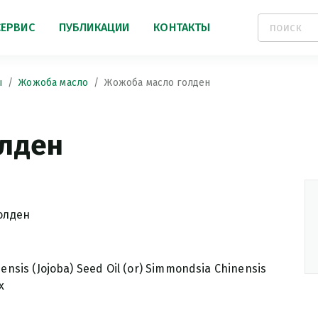
СЕРВИС
ПУБЛИКАЦИИ
КОНТАКТЫ
ы
Жожоба масло
Жожоба масло голден
олден
олден
nsis (Jojoba) Seed Oil (or) Simmondsia Chinensis
x