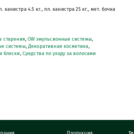
 пл. канистра 4.5 кг., пл. канистра 25 кг., мет. бочка
в старения
,
OW эмульсионные системы
,
ые системы
,
Декоративная косметика
,
и блески
,
Средства по уходу за волосами
пания
Продукция
Те