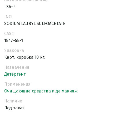
LSA-F
INCI
SODIUM LAURYL SULFOACETATE
CAS#
1847-58-1
Упаковка
Карт. коробка 10 кг.
Назначения
Детергент
Применения
Очищающие средства и де макияж
Наличие
Под заказ