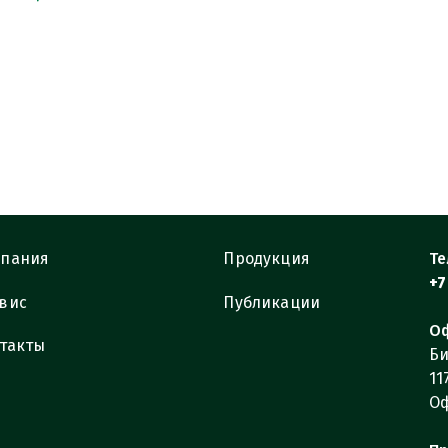
пания
Продукция
Те
+7
вис
Публикации
Оф
такты
Би
11
Оф