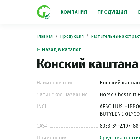
КОМПАНИЯ
ПРОДУКЦИЯ
Главная
Продукция
Растительные экстрак
Назад в каталог
Конский каштана 
Наименование
Конский каштана
Латинское название
Horse Chestnut E
INCI
AESCULUS HIPPO
BUTYLENE GLYCO
CAS#
8053-39-2,107-88
Применения
Средства проти