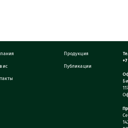
пания
Продукция
Те
+7
вис
Публикации
Оф
такты
Би
11
Оф
Пр
Се
14