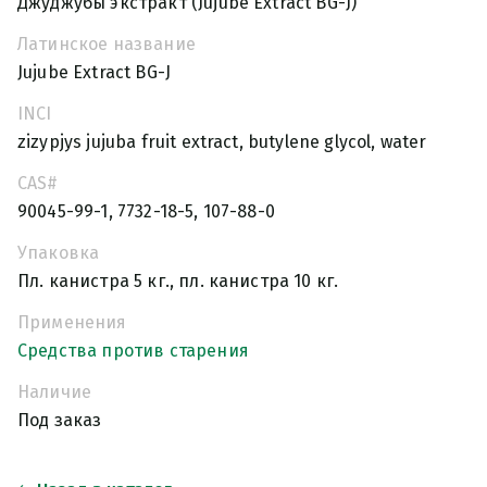
Джуджубы экстракт (Jujube Extract BG-J)
Латинское название
Jujube Extract BG-J
INCI
zizypjys jujuba fruit extract, butylene glycol, water
CAS#
90045-99-1, 7732-18-5, 107-88-0
Упаковка
Пл. канистра 5 кг., пл. канистра 10 кг.
Применения
Средства против старения
Наличие
Под заказ