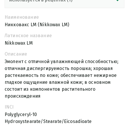
Наименование
Никковакс LM (Nikkowax LM)
Латинское название
Nikkowax LM
Описание
Эмолент с отличной увлажняющей способностью;
отличная диспергируемость порошка; хорошая
растекаемость по коже; обеспечивает нежирное
гладкое ощущение влажной кожи; в основном
состоит из компонентов растительного
происхождения
INCI
Polyglyceryl-10
Hydroxystearate/Stearate/Eicosadioate