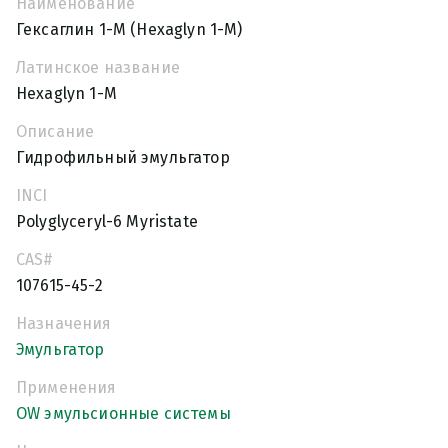
Наименование
Гексаглин 1-М (Hexaglyn 1-M)
Латинское название
Hexaglyn 1-M
Описание
Гидрофильный эмульгатор
INCI
Polyglyceryl-6 Myristate
CAS#
107615-45-2
Назначения
Эмульгатор
Применения
OW эмульсионные системы