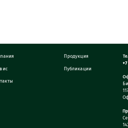
пания
Продукция
Те
+7
вис
Публикации
Оф
такты
Би
11
Оф
Пр
Се
14