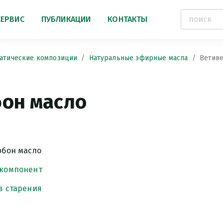
СЕРВИС
ПУБЛИКАЦИИ
КОНТАКТЫ
атические композиции
Натуральные эфирные масла
Ветиве
бон масло
рбон масло
 компонент
в старения