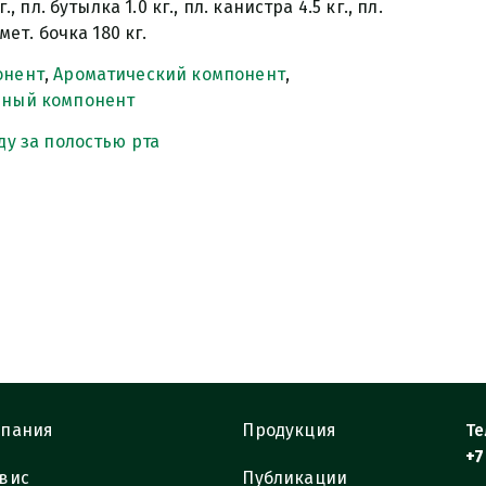
г., пл. бутылка 1.0 кг., пл. канистра 4.5 кг., пл.
мет. бочка 180 кг.
онент
,
Ароматический компонент
,
ьный компонент
ду за полостью рта
пания
Продукция
Те
+7
вис
Публикации