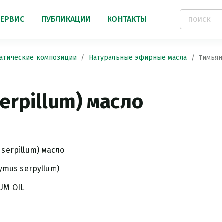
СЕРВИС
ПУБЛИКАЦИИ
КОНТАКТЫ
атические композиции
Натуральные эфирные масла
Тимьян
erpillum) масло
serpillum) масло
ymus serpyllum)
UM OIL