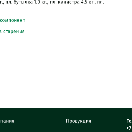
г., пл. бутылка 1.0 кг., пл. канистра 4.5 кг., пл.
 компонент
в старения
пания
Продукция
Те
+7