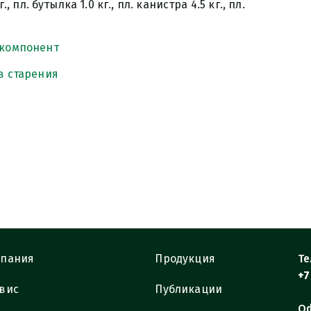
г., пл. бутылка 1.0 кг., пл. канистра 4.5 кг., пл.
 компонент
в старения
пания
Продукция
Те
+7
вис
Публикации
Оф