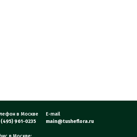
лефон в Москве
E-mail
 (495) 961-0235
main@tusheflora.ru
ис в Москве: